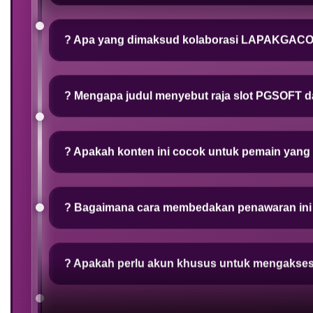
? Apakah perlu akun khusus untuk mengakses 
? Apa yang dimaksud kolaborasi LAPAKGACOR
"Tampilan skin-nya menarik, meski saya masih m
? Mengapa judul menyebut raja slot PGSOFT d
? Apakah konten ini cocok untuk pemain yan
"Yang saya cari memang slot PGSOFT dengan nuan
? Bagaimana cara membedakan penawaran ini 
"LAPAKGACOR terasa lebih mudah diingat setelah 
? Apakah perlu akun khusus untuk mengakses 