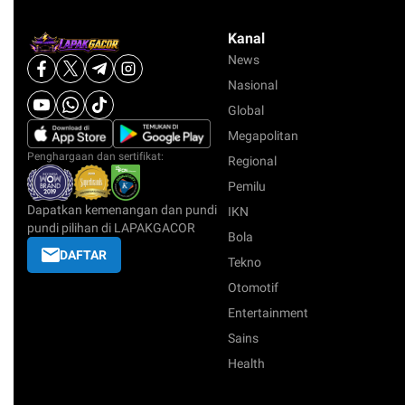
Kanal
News
Nasional
Global
Megapolitan
Penghargaan dan sertifikat:
Regional
Pemilu
Dapatkan kemenangan dan pundi
IKN
pundi pilihan di LAPAKGACOR
Bola
DAFTAR
Tekno
Otomotif
Entertainment
Sains
Health