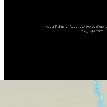
Kabar Palmerah
About Us
Advertise
Keten
Copyright 2026 L