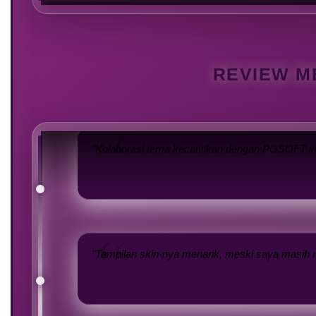
REVIEW M
"Saya skeptis dulu soal judul bombastis, tapi ko
"Kolaborasi tema kecantikan dengan PGSOFT in
"Tampilan skin-nya menarik, meski saya masih m